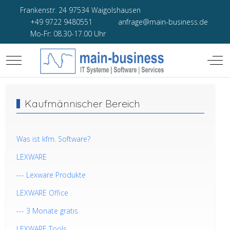
Frankenstr. 24 97534 Waigolshausen
+49 9722 9480551
anfrage@main-business.de
Mo-Fr: 08.30-17.00 Uhr
Mobile Menu Toggle
Off-
Kaufmännischer Bereich
Was ist kfm. Software?
LEXWARE
--- Lexware Produkte
LEXWARE Office
--- 3 Monate gratis
LEXWARE Tools